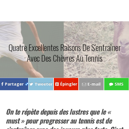
Quatre Excellentes Raisons De S’entraîner
Avec Des Chèvres Au Tennis
Partager
Tweeter
Épingler
E-mail
SMS
On te répète depuis des lustres que le «
must » pour progresser au tennis est de