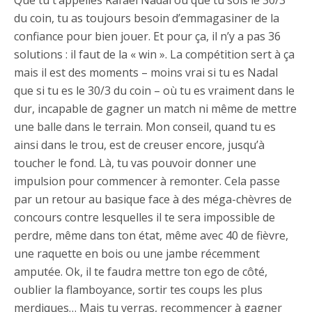
Que tu t’appelles Rafael Nadal ou que tu sois le 30/3
du coin, tu as toujours besoin d’emmagasiner de la
confiance pour bien jouer. Et pour ça, il n’y a pas 36
solutions : il faut de la « win ». La compétition sert à ça
mais il est des moments – moins vrai si tu es Nadal
que si tu es le 30/3 du coin – où tu es vraiment dans le
dur, incapable de gagner un match ni même de mettre
une balle dans le terrain. Mon conseil, quand tu es
ainsi dans le trou, est de creuser encore, jusqu’à
toucher le fond. Là, tu vas pouvoir donner une
impulsion pour commencer à remonter. Cela passe
par un retour au basique face à des méga-chèvres de
concours contre lesquelles il te sera impossible de
perdre, même dans ton état, même avec 40 de fièvre,
une raquette en bois ou une jambe récemment
amputée. Ok, il te faudra mettre ton ego de côté,
oublier la flamboyance, sortir tes coups les plus
merdiques… Mais tu verras, recommencer à gagner