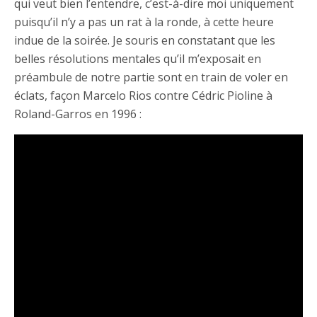
qui veut bien l’entendre, c’est-à-dire moi uniquement
puisqu’il n’y a pas un rat à la ronde, à cette heure
indue de la soirée. Je souris en constatant que les
belles résolutions mentales qu’il m’exposait en
préambule de notre partie sont en train de voler en
éclats, façon Marcelo Rios contre Cédric Pioline à
Roland-Garros en 1996 :