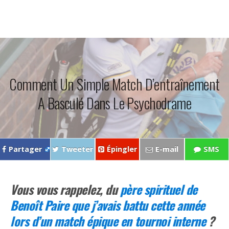
Comment Un Simple Match D’entraînement
A Basculé Dans Le Psychodrame
Partager
Tweeter
Épingler
E-mail
SMS
Vous vous rappelez, du
père spirituel de
Benoît Paire que j’avais battu cette année
lors d’un match épique en tournoi interne
?