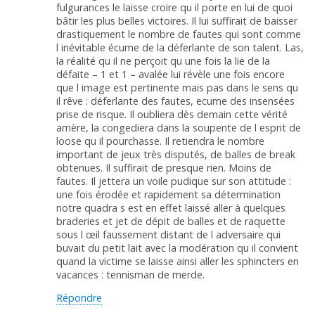
fulgurances le laisse croire qu il porte en lui de quoi
bâtir les plus belles victoires. Il lui suffirait de baisser
drastiquement le nombre de fautes qui sont comme
l inévitable écume de la déferlante de son talent. Las,
la réalité qu il ne perçoit qu une fois la lie de la
défaite – 1 et 1 – avalée lui révèle une fois encore
que l image est pertinente mais pas dans le sens qu
il rêve : déferlante des fautes, ecume des insensées
prise de risque. Il oubliera dès demain cette vérité
amère, la congediera dans la soupente de l esprit de
loose qu il pourchasse. Il retiendra le nombre
important de jeux très disputés, de balles de break
obtenues. Il suffirait de presque rien. Moins de
fautes. Il jettera un voile pudique sur son attitude :
une fois érodée et rapidement sa détermination
notre quadra s est en effet laissé aller à quelques
braderies et jet de dépit de balles et de raquette
sous l œil faussement distant de l adversaire qui
buvait du petit lait avec la modération qu il convient
quand la victime se laisse ainsi aller les sphincters en
vacances : tennisman de merde.
Répondre