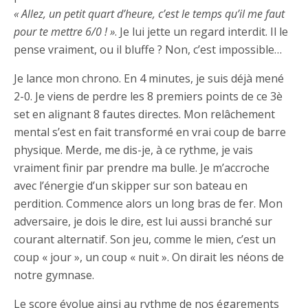
« Allez, un petit quart d’heure, c’est le temps qu’il me faut
pour te mettre 6/0 ! »
. Je lui jette un regard interdit. Il le
pense vraiment, ou il bluffe ? Non, c’est impossible…
Je lance mon chrono. En 4 minutes, je suis déjà mené
2-0. Je viens de perdre les 8 premiers points de ce 3è
set en alignant 8 fautes directes. Mon relâchement
mental s’est en fait transformé en vrai coup de barre
physique. Merde, me dis-je, à ce rythme, je vais
vraiment finir par prendre ma bulle. Je m’accroche
avec l’énergie d’un skipper sur son bateau en
perdition. Commence alors un long bras de fer. Mon
adversaire, je dois le dire, est lui aussi branché sur
courant alternatif. Son jeu, comme le mien, c’est un
coup « jour », un coup « nuit ». On dirait les néons de
notre gymnase.
Le score évolue ainsi au rythme de nos égarements